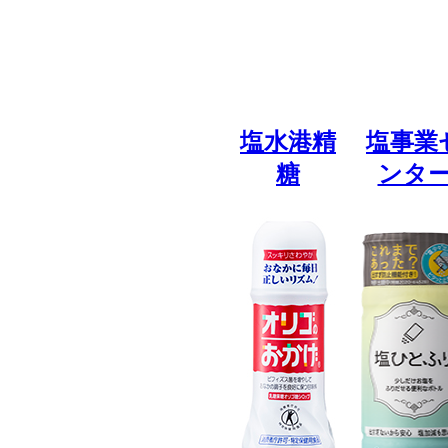
塩水港精
塩事業
糖
ンタ