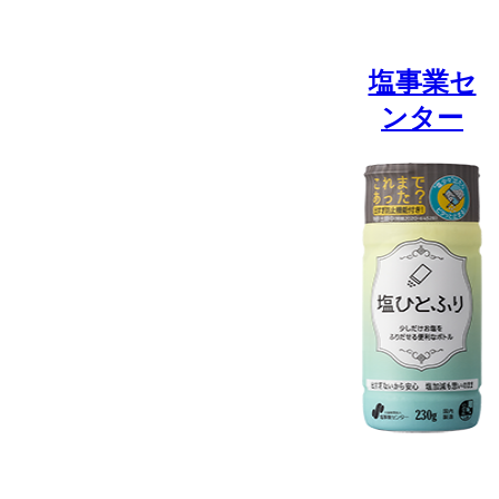
塩事業セ
ンター