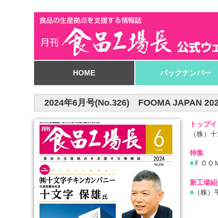
HOME
バックナンバー
2024年6月号(No.326) FOOMA JAPAN 20
トップイ
（株）
十
特集
■
ＦＯＯ
新工場紹
■
（株）