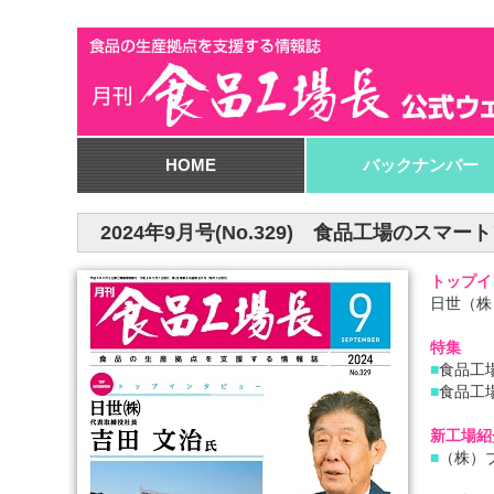
HOME
バックナンバー
2024年9月号(No.329) 食品工場の
トップイ
日世（株
特集
■
食品工
■
食品工
新工場紹
■
（株）