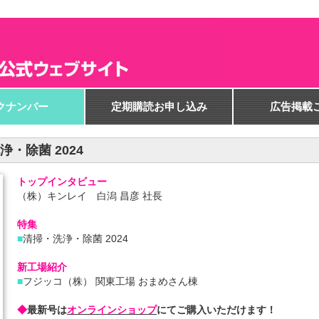
クナンバー
定期購読お申し込み
広告掲載
洗浄・除菌 2024
トップインタビュー
（株）キンレイ 白潟 昌彦 社長
特集
■
清掃・洗浄・除菌 2024
新工場紹介
■
フジッコ（株） 関東工場 おまめさん棟
◆
最新号は
オンラインショップ
にてご購入いただけます！