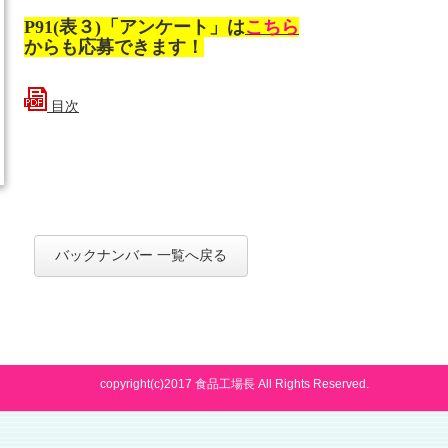
P91(表３)「アンケート」は
こちら
からも応募できます
！
目次
バックナンバー 一覧へ戻る
copyright(c)2017 食品工場長 All Rights Reserved.