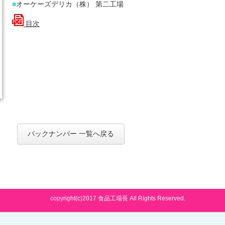
■
オーケーズデリカ（株） 第二工場
目次
バックナンバー 一覧へ戻る
copyright(c)2017 食品工場長 All Rights Reserved.