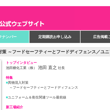
クナンバー
定期購読お申し込み
広告掲載
異物混入対策 ～フードセーフティーとフードディフェンス／
トップインタビュー
池田 直之
池田糖化工業
（株）
社長
特集
■
異物混入対策
～フードセーフティーとフードディフェンス
■
ユニフォーム＆衛生関連ツール最前線
新工場紹介