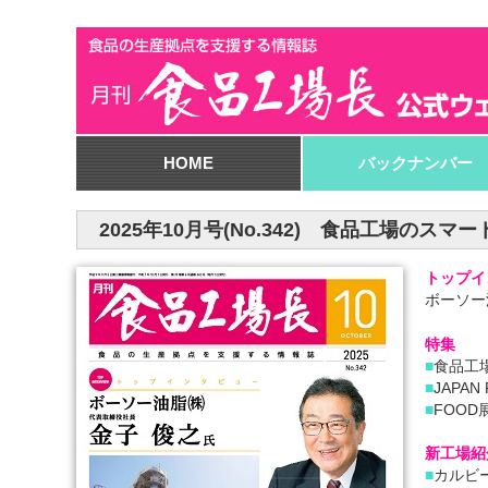
HOME
バックナンバー
2025年10月号(No.342) 食品工場のスマー
トップイ
ボーソー
特集
■
食品工
■
JAPAN
■
FOOD展
新工場紹
■
カルビ