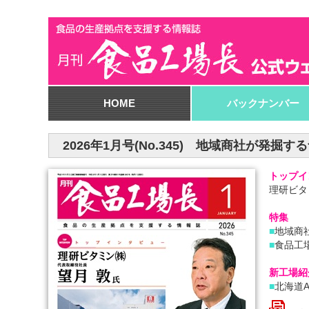
HOME
バックナンバー
2026年1月号(No.345) 地域商社が
トップイ
理研ビタ
特集
■
地域商
■
食品工
新工場紹
■
北海道A