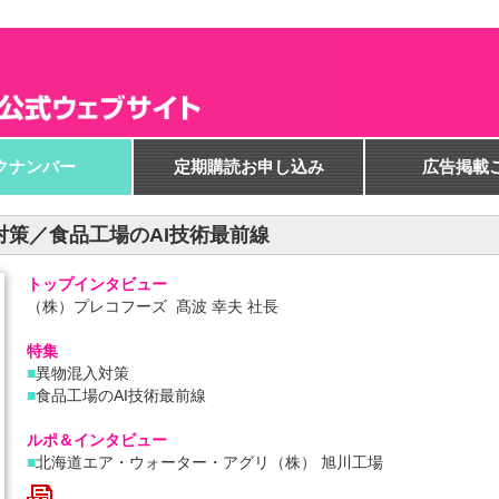
クナンバー
定期購読お申し込み
広告掲載
混入対策／食品工場のAI技術最前線
トップインタビュー
（株）プレコフーズ
髙波
幸夫 社長
特集
■
異物混入対策
■
食品工場のAI技術最前線
ルポ＆インタビュー
■
北海道エア・ウォーター・アグリ
（株） 旭川工場