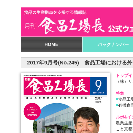
HOME
バックナンバー
2017年9月号(No.245) 食品工場に
トップイ
（株）サ
特集
■
食品工
■
有機食
ルポ&イ
農業生産
こと京都