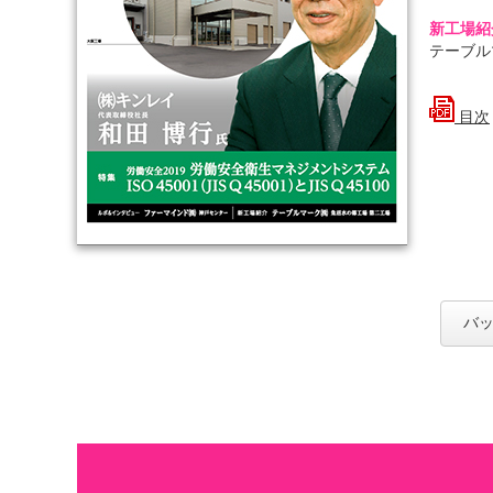
新工場紹
テーブル
目次
バッ