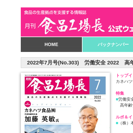
HOME
バックナンバー
2022年7月号(No.303) 労働安全 202
トップイ
カネハツ
特集
■
労働安全
高年齢
ルポ＆イ
■
（株）