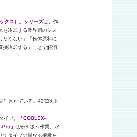
レックス）」シリーズ
は、作
体を冷却する業界初のシス
したくない」「粉体原料に
直接冷却する」ことで解消
実証されている。40℃以上
タイプ。
「COOLEX-
-Pro」
は粉を扱う作業、水
せてタイプの異なる機種を