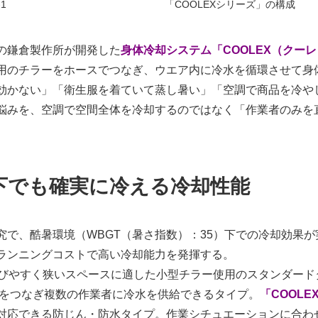
-1
「COOLEXシリーズ」の構成
の鎌倉製作所が開発した
身体冷却システム「COOLEX（クー
用のチラーをホースでつなぎ、ウエア内に冷水を循環させて身
効かない」「衛生服を着ていて蒸し暑い」「空調で商品を冷や
悩みを、空調で空間全体を冷却するのではなく「作業者のみを
下でも確実に冷える冷却性能
で、酷暑環境（WBGT（暑さ指数）：35）下での冷却効果が
ランニングコストで高い冷却能力を発揮する。
びやすく狭いスペースに適した小型チラー使用のスタンダード
をつなぎ複数の作業者に冷水を供給できるタイプ。
「COOLEX
対応できる防じん・防水タイプ。作業シチュエーションに合わ