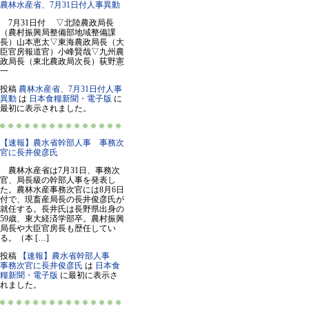
農林水産省、7月31日付人事異動
7月31日付 ▽北陸農政局長
（農村振興局整備部地域整備課
長）山本恵太▽東海農政局長（大
臣官房報道官）小峰賢哉▽九州農
政局長（東北農政局次長）荻野憲
一
投稿
農林水産省、7月31日付人事
異動
は
日本食糧新聞・電子版
に
最初に表示されました。
【速報】農水省幹部人事 事務次
官に長井俊彦氏
農林水産省は7月31日、事務次
官、局長級の幹部人事を発表し
た。農林水産事務次官には8月6日
付で、現畜産局長の長井俊彦氏が
就任する。長井氏は長野県出身の
59歳、東大経済学部卒。農村振興
局長や大臣官房長も歴任してい
る。（本 […]
投稿
【速報】農水省幹部人事
事務次官に長井俊彦氏
は
日本食
糧新聞・電子版
に最初に表示さ
れました。