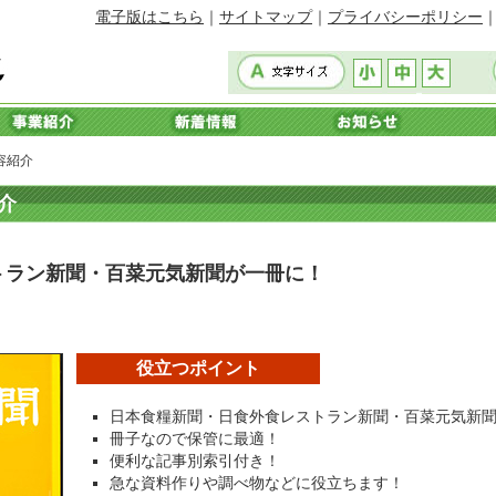
電子版はこちら
｜
サイトマップ
｜
プライバシーポリシー
容紹介
介
トラン新聞・百菜元気新聞が一冊に！
役立つポイント
日本食糧新聞・日食外食レストラン新聞・百菜元気新聞
冊子なので保管に最適！
便利な記事別索引付き！
急な資料作りや調べ物などに役立ちます！