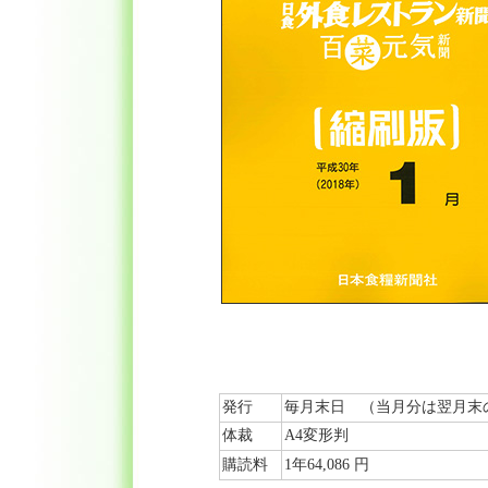
発行
毎月末日 （当月分は翌月末
体裁
A4変形判
購読料
1年64,086 円