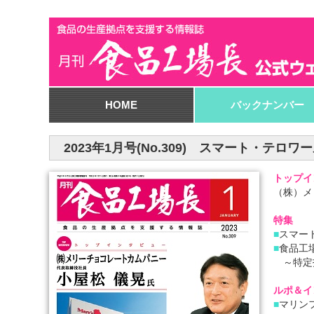
HOME
バックナンバー
2023年1月号(No.309) スマート・テ
トップイ
（株）メ
特集
■
スマー
■
食品工場
～特定
ルポ＆イ
■
マリン