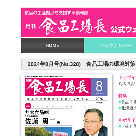
HOME
バックナンバー
2024年8月号(No.328) 食品工場の環境
トップイ
丸大食品
特集
■
食品工場
■
北海道
ルポ＆イ
■
（株）