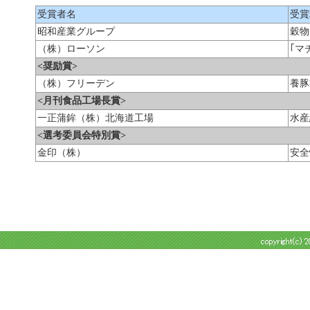
受賞者名
受賞
昭和産業グループ
穀物
（株）ローソン
｢マ
<奨励賞>
（株）フリーデン
養豚
<月刊食品工場長賞>
一正蒲鉾（株）北海道工場
水産
<選考委員会特別賞>
金印（株）
安全