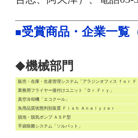
受賞商品・企業一覧（
■
機械部門
◆
販売・在庫・生産管理システム「アラジンオフィス ｆｏｒ Ｆ
業務用フライヤー後付けユニット「Ｄｒ.Ｆｒｙ」
真空冷却機「エコクール」
魚用品質状態判別装置 Ｆｉｓｈ Ａｎａｌｙｚｅｒ
脱泡・脱気ポンプ ＡＳＰ型
手袋除菌システム「ソルパット」