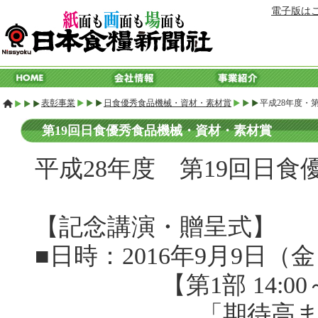
電子版は
表彰事業
日食優秀食品機械・資材・素材賞
平成28年度・第
第19回日食優秀食品機械・資材・素材賞
平成28年度 第19回日
【
記念講演・贈呈式
】
■日時：2016年9月9日（
【第1部 14:00～
「期待高まる業務