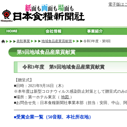
電子版は
表彰事業
地域食品産業貢献賞
令和3年度・第9回
第9回地域食品産業貢献賞
令和3年度 第9回地域食品産業貢献賞
【
贈呈式
】
■日時：2021年9月16日（木）
※本年度は新型コロナウィルス感染防止対策として贈呈式のみ
■場所：第一ホテル東京（
地図
）
■お問合せ先：日本食糧新聞社事業本部（担当：安田、中山、阿久津）、
受賞企業一覧（50音順、本社所在地）
■